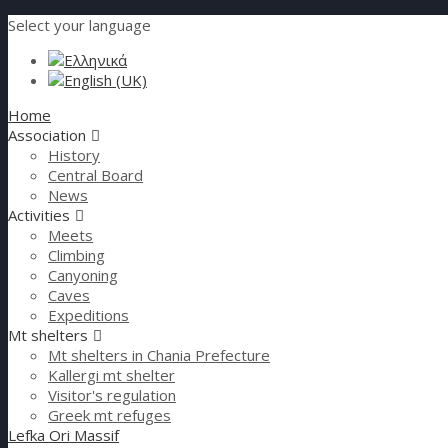
Select your language
Home
Association
History
Central Board
News
Activities
Meets
Climbing
Canyoning
Caves
Expeditions
Mt shelters
Mt shelters in Chania Prefecture
Kallergi mt shelter
Visitor's regulation
Greek mt refuges
Lefka Ori Massif