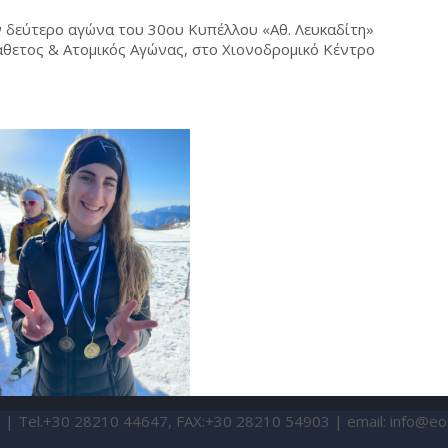
ν δεύτερο αγώνα του 30ου Κυπέλλου «Αθ. Λευκαδίτη»
Κάθετος & Ατομικός Αγώνας, στο Χιονοδρομικό Κέντρο
ia | Tel.+30 28210 44647, FAX:+30 28210 54903 | email:
info@eo