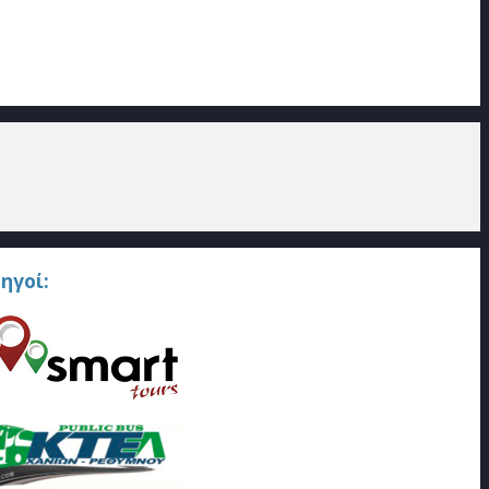
ηγοί: