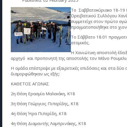
Το Σαββατοκύριακο 18-19 Ι
Ορειβατικού Συλλόγου Χανί
συμμετείχε στον πρώτο αγώ
πραγματοποιήθηκε στο χιον
Το Σάββατο 18.01 πραγματο
ατομικός.
Η Χανιώτικη αποστολή έδει
αρχηγό και προπονητή της αποστολής τον Μάνο Ρουμελι
Η ομάδα επέστρεψε με εξαιρετικές επιδόσεις και στα δύο
διαμορφώθηκαν ως εξής:
ΚΑΘΕΤΟΣ ΑΓΩΝΑΣ
2η Θέση Ερασμία Μαλεκάκη, Κ18
3η Θέση Γεώργιος Πιπερίδης, Κ18
4η Θέση Ήρα Πιπερίδη, Κ18
4η Θέση Διαμαντής Λαμπρινάκης, Κ18