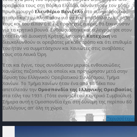
ορειβασία τους στη Βόρεια Ελλάδα, συνάντησαν τον τότε
πρωθυπουργό
Ελευθέριο Βενιζέλο
στο σιδηροδρομικό
σταθμό και τον πλησίασαν για να του υποβάλλουν τα σέβη
τους και του είπαν ότι τις προσεχείς ημέρες θα ξεκινούσαν
για τα κρητικά βουνά. Ενθουσιάστηκε και τηλεγράφησε στον
τότε Γενικό Διοικητή Κρήτης, υπουργό
Κατεχάκη
να
διευκολυνθούν οι ορειβάτες με κάθε τρόπο και ότι επιθυμία
του ήταν να συμμετάσχουν και Χανιώτες στις αναβάσεις
τους στα Λευκά Όρη.
Έτσι και έγινε, τους συνόδευσαν μερικοί ενθουσιώδεις
Χανιώτες πεζοπόροι οι οποίοι και προχώρησαν μετά στην
ίδρυση του Ελληνικού Ορειβατικού Συνδέσμου, Τμήμα
Χανίων. Το Τμήμα Χανίων ήταν ένα από τα δέκα που
απετέλεσαν την
Ομοσπονδία της Ελληνικής Ορειβασίας
στα τέλη του 1931. (Τότε ονομαζόταν Κεντρικό Συμβούλιο).
Σήμερα αυτή η Ομοσπονδία έχει στη δύναμη της περίπου 80
Συλλόγους απ' όλη τη χώρα.
Περισσότερα