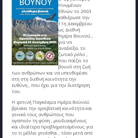
Ηνωμένων
Εθνών το 2003
καθιέρωσε την
11η Δεκεμβρίου
ως Διεθνή
Ημέρα Βουνού ,
για να
αναδείξει το
ζωτικό ρόλο ,
που παίζει το
βουνό στη ζωή
των ανθρώπων και να υπενθυμίσει
στη στη διεθνή κοινότητα την
ευθύνη , που έχει για την διατήρηση
του.
Η φετινή Παγκόσμια Ημέρα Βούνού
βρίσκει την ορειβατική κοινότητα και
γενικά τους ανθρώπους που
αγαπούν τη φύση , μουδιασμένους
και ιδιαίτερα προβληματισμένους για
το τι μέλλει γενέσθαι , τόσο μετά από