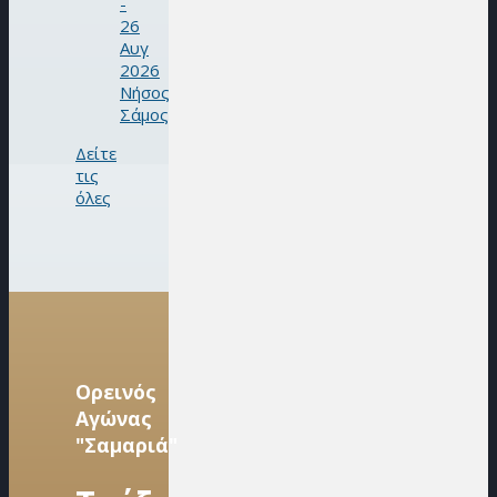
-
26
Αυγ
2026
Νήσος
Σάμος
Δείτε
τις
όλες
Ορεινός
Αγώνας
"Σαμαριά"