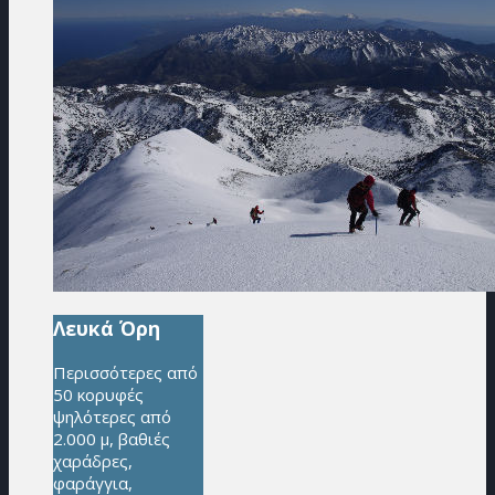
Λευκά Όρη
Περισσότερες από
50 κορυφές
ψηλότερες από
2.000 μ, βαθιές
χαράδρες,
φαράγγια,