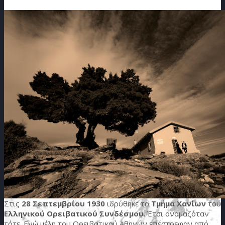
Στις
28 Σεπτεμβρίου 1930
ιδρύθηκε το
Τμήμα Χανίων
του
Ελληνικού Ορειβατικού Συνδέσμου
. Έτσι ονομαζόταν
τότε. Ενώ μέλη του Ορειβατικού Αθηνών επέστρεφαν από