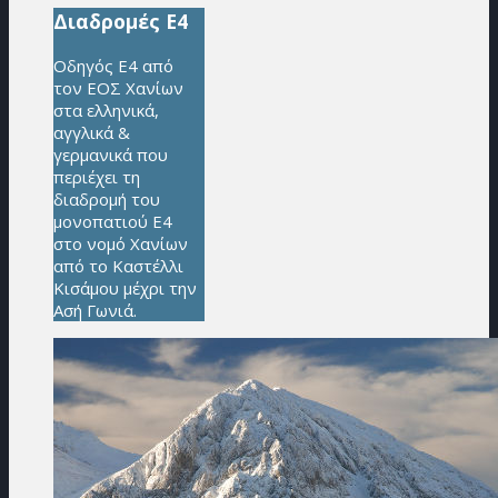
Διαδρομές Ε4
Οδηγός Ε4 από
τον ΕΟΣ Χανίων
στα ελληνικά,
αγγλικά &
γερμανικά που
περιέχει τη
διαδρομή του
μονοπατιού Ε4
στο νομό Χανίων
από το Καστέλλι
Κισάμου μέχρι την
Ασή Γωνιά.