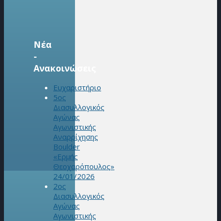
Νέα
-
Ανακοινώσεις
Ευχαριστήριο
5ος
Διασυλλογικός
Αγώνας
Αγωνιστικής
Αναρρίχησης
Boulder
«Ερμής
Θεοχαρόπουλος»
24/01/2026
2ος
Διασυλλογικός
Αγώνας
Αγωνιστικής