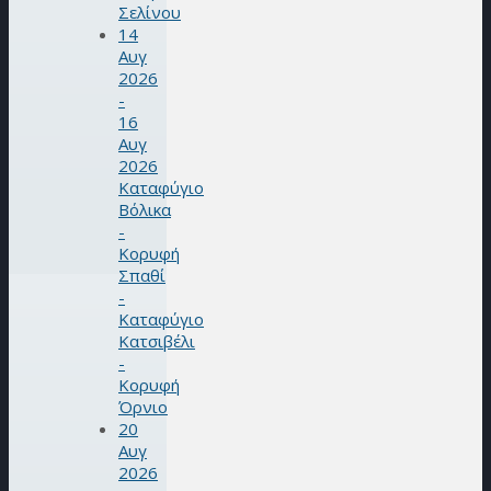
Σελίνου
14
Αυγ
2026
-
16
Αυγ
2026
Καταφύγιο
Βόλικα
-
Κορυφή
Σπαθί
-
Καταφύγιο
Κατσιβέλι
-
Κορυφή
Όρνιο
20
Αυγ
2026