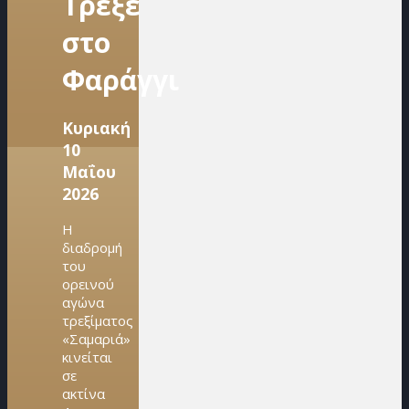
Τρέξε
στο
Φαράγγι
Κυριακή
10
Μαΐου
2026
Η
διαδρομή
του
ορεινού
αγώνα
τρεξίματος
«Σαμαριά»
κινείται
σε
ακτίνα