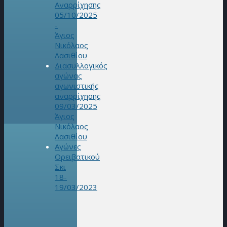
Αναρρίχησης
05/10/2025
-
Άγιος
Νικόλαος
Λασιθίου
Διασυλλογικός
αγώνας
αγωνιστικής
αναρρίχησης
09/03/2025
Άγιος
Νικόλαος
Λασιθίου
Αγώνες
Ορειβατικού
Σκι
18-
19/03/2023