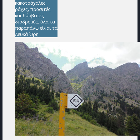
κακοτράχαλες
ράχες, προσιτές
και δύσβατες
διαδρομές, όλα τα
παραπάνω είναι τα
Λευκά Όρη.