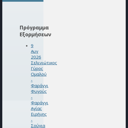
Πρόγραμμα
Εξορμήσεων
9
Αυγ
2026
Σελινιώτικος
Γύρος
Ομαλού
-
Φαράγγι
Φυγούς
-
Φαράγγι
Αγίας
Ειρήνης
-
Σούγια