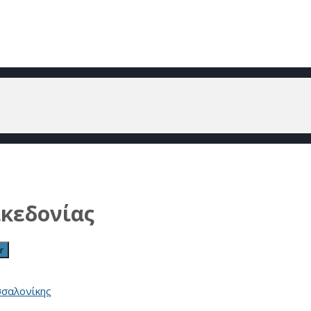
ακεδονίας
r
σσαλονίκης