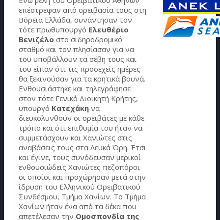
επέστρεφαν από ορειβασία τους στη
Βόρεια Ελλάδα, συνάντησαν τον
τότε πρωθυπουργό
Ελευθέριο
Βενιζέλο
στο σιδηροδρομικό
σταθμό και τον πλησίασαν για να
του υποβάλλουν τα σέβη τους και
του είπαν ότι τις προσεχείς ημέρες
θα ξεκινούσαν για τα κρητικά βουνά.
Ενθουσιάστηκε και τηλεγράφησε
στον τότε Γενικό Διοικητή Κρήτης,
υπουργό
Κατεχάκη
να
διευκολυνθούν οι ορειβάτες με κάθε
τρόπο και ότι επιθυμία του ήταν να
συμμετάσχουν και Χανιώτες στις
αναβάσεις τους στα Λευκά Όρη. Έτσι
και έγινε, τους συνόδευσαν μερικοί
ενθουσιώδεις Χανιώτες πεζοπόροι
οι οποίοι και προχώρησαν μετά στην
ίδρυση του Ελληνικού Ορειβατικού
Συνδέσμου, Τμήμα Χανίων. Το Τμήμα
Χανίων ήταν ένα από τα δέκα που
απετέλεσαν την
Ομοσπονδία της