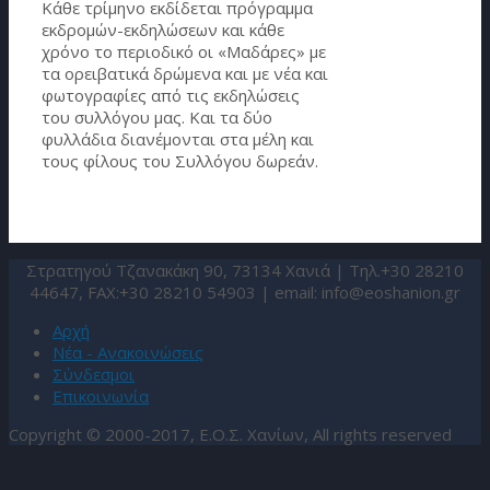
Κάθε τρίμηνο εκδίδεται πρόγραμμα
εκδρομών-εκδηλώσεων και κάθε
χρόνο το περιοδικό οι «Μαδάρες» με
τα ορειβατικά δρώμενα και με νέα και
φωτογραφίες από τις εκδηλώσεις
του συλλόγου μας. Και τα δύο
φυλλάδια διανέμονται στα μέλη και
τους φίλους του Συλλόγου δωρεάν.
Στρατηγού Τζανακάκη 90, 73134 Χανιά | Τηλ.+30 28210
44647, FAX:+30 28210 54903 | email:
info@eoshanion.gr
Αρχή
Νέα - Ανακοινώσεις
Σύνδεσμοι
Επικοινωνία
Copyright © 2000-2017, Ε.Ο.Σ. Χανίων, All rights reserved