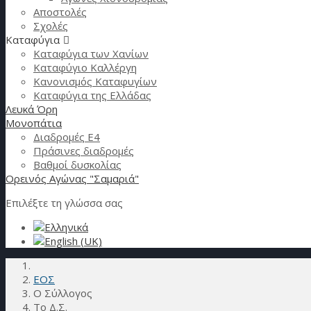
Αποστολές
Σχολές
Καταφύγια
Καταφύγια των Χανίων
Καταφύγιο Καλλέργη
Κανονισμός Καταφυγίων
Καταφύγια της Ελλάδας
Λευκά Όρη
Μονοπάτια
Διαδρομές Ε4
Πράσινες διαδρομές
Βαθμοί δυσκολίας
Ορεινός Αγώνας "Σαμαριά"
Επιλέξτε τη γλώσσα σας
ΕΟΣ
Ο Σύλλογος
Το Δ.Σ.