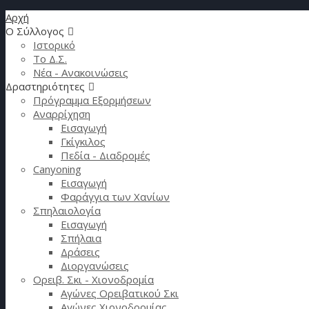
Αρχή
Ο Σύλλογος
Ιστορικό
Το Δ.Σ.
Νέα - Ανακοινώσεις
Δραστηριότητες
Πρόγραμμα Εξορμήσεων
Αναρρίχηση
Εισαγωγή
Γκίγκιλος
Πεδία - Διαδρομές
Canyoning
Εισαγωγή
Φαράγγια των Χανίων
Σπηλαιολογία
Εισαγωγή
Σπήλαια
Δράσεις
Διοργανώσεις
Ορειβ. Σκι - Χιονοδρομία
Αγώνες Ορειβατικού Σκι
Αγώνες Χιονοδρομίας