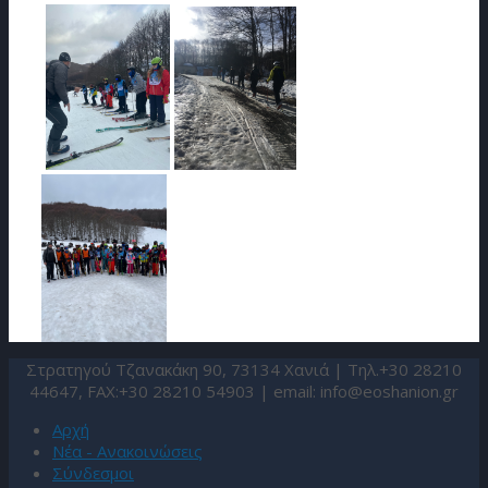
Στρατηγού Τζανακάκη 90, 73134 Χανιά | Τηλ.+30 28210
44647, FAX:+30 28210 54903 | email:
info@eoshanion.gr
Αρχή
Νέα - Ανακοινώσεις
Σύνδεσμοι