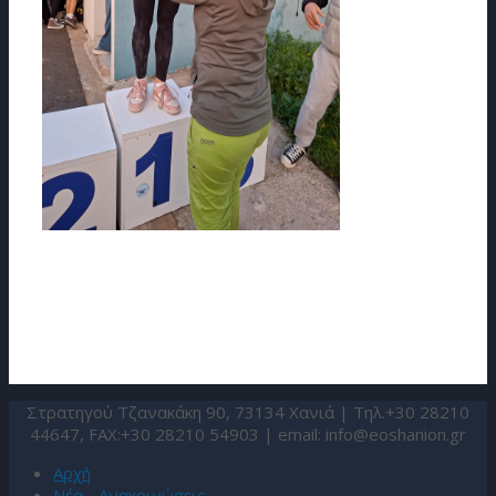
Στρατηγού Τζανακάκη 90, 73134 Χανιά | Τηλ.+30 28210
44647, FAX:+30 28210 54903 | email:
info@eoshanion.gr
Αρχή
Νέα - Ανακοινώσεις