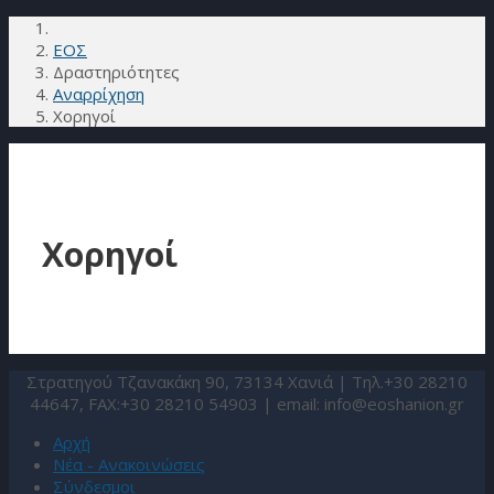
ΕΟΣ
Δραστηριότητες
Αναρρίχηση
Χορηγοί
Χορηγοί
Στρατηγού Τζανακάκη 90, 73134 Χανιά | Τηλ.+30 28210
44647, FAX:+30 28210 54903 | email:
info@eoshanion.gr
Αρχή
Νέα - Ανακοινώσεις
Σύνδεσμοι