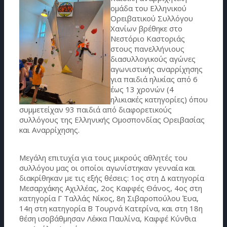
ομάδα του Ελληνικού
Ορειβατικού Συλλόγου
Χανίων βρέθηκε στο
Νεστόριο Καστοριάς
στους πανελλήνιους
διασυλλογικούς αγώνες
αγωνιστικής αναρρίχησης
για παιδιά ηλικίας από 6
έως 13 χρονών (4
ηλικιακές κατηγορίες) όπου
συμμετείχαν 93 παιδιά από διαφορετικούς
συλλόγους της Ελληνικής Ομοσπονδίας Ορειβασίας
και Αναρρίχησης.
Μεγάλη επιτυχία για τους μικρούς αθλητές του
συλλόγου μας οι οποίοι αγωνίστηκαν γενναία και
διακρίθηκαν με τις εξής θέσεις: 1ος στη Δ κατηγορία
Μεσαρχάκης Αχιλλέας, 2ος Καφφές Θάνος, 4ος στη
κατηγορία Γ Ταλλάς Νίκος, 8η Σιβαροπούλου Έυα,
14η στη κατηγορία Β Τουρνά Κατερίνα, και στη 18η
θέση ισοβάθμησαν Λέκκα Παυλίνα, Καφφέ Κύνθια