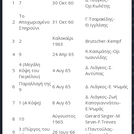
1
7
30 Οκτ 60
Ορ.Κωλέτης
To
Γ.Τσαμακίδης-
2
Αποχωρισμένο
31 Οκτ 60
Θ.Ιγγλέσης
Σπηρούνι
Καλοκαίρι
3
2
Brutscher-Kempf
I
1963
Κ.Κασιμάτης-Ορ.
4
9
24 Απρ 65
Ιωαννίδης
4 (Μεγάλη
Δ. Λιάγκος-Σ.
5
Κόψη του
4 Αυγ 65
Αντύπας
Γκιγκίλου)
Παραλλαγή της
6
6 Αυγ 65
Δ. Λιάγκος-Ε. Ψωμάς
?
9
Δ. Λιάγκος-Ζωή
7
1 (A Κόψη)
8 Αυγ 65
Καπογιαννάτου-
Ε.Ψωμάς
Αύγουστος
Gerard Singer-M.
8
10
1965
Sirvin-F.Treves
3 (Πύργος του
Ι.Παντούλας-
9
26 Ιουν 66