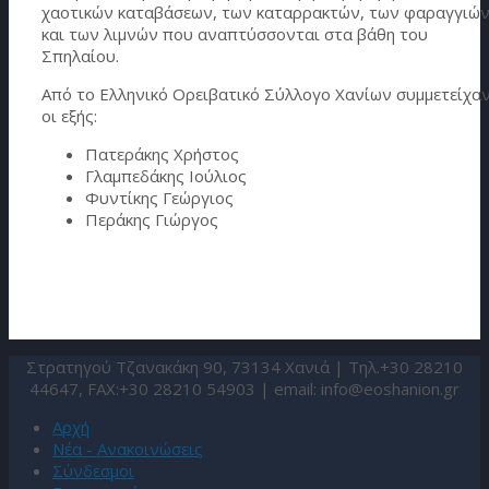
χαοτικών καταβάσεων, των καταρρακτών, των φαραγγιώ
και των λιμνών που αναπτύσσονται στα βάθη του
Σπηλαίου.
Από το Ελληνικό Ορειβατικό Σύλλογο Χανίων συμμετείχα
οι εξής:
Πατεράκης Χρήστος
Γλαμπεδάκης Ιούλιος
Φυντίκης Γεώργιος
Περάκης Γιώργος
Στρατηγού Τζανακάκη 90, 73134 Χανιά | Τηλ.+30 28210
44647, FAX:+30 28210 54903 | email:
info@eoshanion.gr
Αρχή
Νέα - Ανακοινώσεις
Σύνδεσμοι