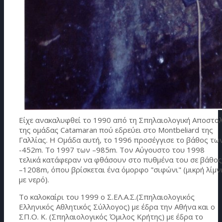
Είχε ανακαλυφθεί το 1990 από τη Σπηλαιολογική Αποστο
της ομάδας Catamaran πού εδρεύει στο Μontbeliard της
Γαλλίας. Η Ομάδα αυτή, το 1996 προσέγγισε το βάθος τω
-452m. Το 1997 των –985m. Τον Αύγουστο του 1998
τελικά κατάφεραν να φθάσουν στο πυθμένα του σε βάθος
–1208m, όπου βρίσκεται ένα όμορφο "σιφώνι" (μικρή λίμν
με νερό).
Το καλοκαίρι του 1999 ο Σ.ΕΛ.Α.Σ.(Σπηλαιολογικός
Ελληνικός Αθλητικός Σύλλογος) με έδρα την Αθήνα και ο
ΣΠ.Ο. Κ. (Σπηλαιολογικός Όμιλος Κρήτης) με έδρα το