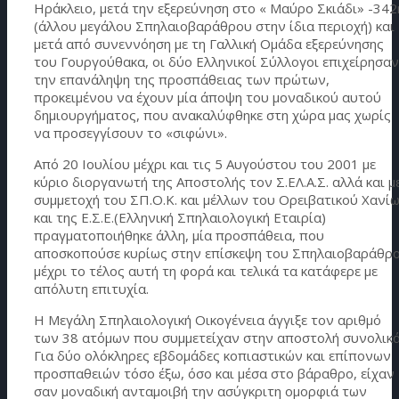
Ηράκλειο, μετά την εξερεύνηση στο « Μαύρο Σκιάδι» -34
(άλλου μεγάλου Σπηλαιοβαράθρου στην ίδια περιοχή) και
μετά από συνεννόηση με τη Γαλλική Ομάδα εξερεύνησης
του Γουργούθακα, οι δύο Ελληνικοί Σύλλογοι επιχείρησαν
την επανάληψη της προσπάθειας των πρώτων,
προκειμένου να έχουν μία άποψη του μοναδικού αυτού
δημιουργήματος, που ανακαλύφθηκε στη χώρα μας χωρίς
να προσεγγίσουν το «σιφώνι».
Από 20 Ιουλίου μέχρι και τις 5 Αυγούστου του 2001 με
κύριο διοργανωτή της Αποστολής τον Σ.ΕΛ.Α.Σ. αλλά και μ
συμμετοχή του ΣΠ.Ο.Κ. και μέλλων του Ορειβατικού Χανί
και της Ε.Σ.Ε.(Ελληνική Σπηλαιολογική Εταιρία)
πραγματοποιήθηκε άλλη, μία προσπάθεια, που
αποσκοπούσε κυρίως στην επίσκεψη του Σπηλαιοβαράθρ
μέχρι το τέλος αυτή τη φορά και τελικά τα κατάφερε με
απόλυτη επιτυχία.
Η Μεγάλη Σπηλαιολογική Οικογένεια άγγιξε τον αριθμό
των 38 ατόμων που συμμετείχαν στην αποστολή συνολικά
Για δύο ολόκληρες εβδομάδες κοπιαστικών και επίπονων
προσπαθειών τόσο έξω, όσο και μέσα στο βάραθρο, είχαν
σαν μοναδική ανταμοιβή την ασύγκριτη ομορφιά των