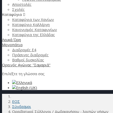
Αποστολές
Σχολές
Καταφύγια
Καταφύγια των Χανίων
Καταφύγιο Καλλέργη
Κανονισμός Καταφυγίων
Καταφύγια της Ελλάδας
Λευκά Όρη
Μονοπάτια
Διαδρομές Ε4
Πράσινες διαδρομές
Βαθμοί δυσκολίας
Ορεινός Αγώνας "Σαμαριά"
Επιλέξτε τη γλώσσα σας
ΕΟΣ
Σύνδεσμοι
Ορειβατικοί Σύλλογοι / Δωδεκανήσου - λοιπών νήσων