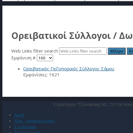
Ορειβατικοί Σύλλογοι / Δ
Web Links filter search
Φίλτρο
Κ
Εμφάνιση #
Ορειβατικός Πεζοπορικός Σύλλογος Σάμου
Εμφανίσεις: 1621
Στρατηγού Τζανακάκη 90, 73134 Χανι
Αρχή
Νέα - Ανακοινώσεις
Σύνδεσμοι
Επικοινωνία