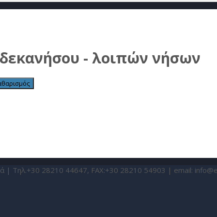
ωδεκανήσου - λοιπών νήσων
αθαρισμός
ά | Τηλ.+30 28210 44647, FAX:+30 28210 54903 | email:
info@e