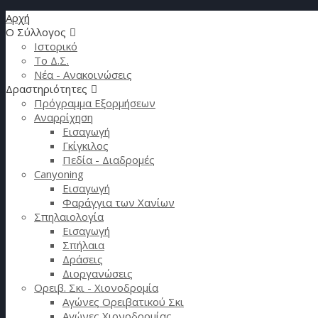
Αρχή
Ο Σύλλογος
Ιστορικό
Το Δ.Σ.
Νέα - Ανακοινώσεις
Δραστηριότητες
Πρόγραμμα Εξορμήσεων
Αναρρίχηση
Εισαγωγή
Γκίγκιλος
Πεδία - Διαδρομές
Canyoning
Εισαγωγή
Φαράγγια των Χανίων
Σπηλαιολογία
Εισαγωγή
Σπήλαια
Δράσεις
Διοργανώσεις
Ορειβ. Σκι - Χιονοδρομία
Αγώνες Ορειβατικού Σκι
Αγώνες Χιονοδρομίας