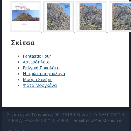
Σκίτσα
Fantastic Four
Αστερόπλοιο
Βελγική Σοκολάτα
Η πρώτη παραλλαγή
Μαύρη Σελήνη
Φάτα Μοργκάνα
Στρατηγού Τζανακάκη 90, 73134 Χανιά | Τηλ.+30 28210
44647, FAX:+30 28210 54903 | email:
info@eoshanion.gr
Αρχή